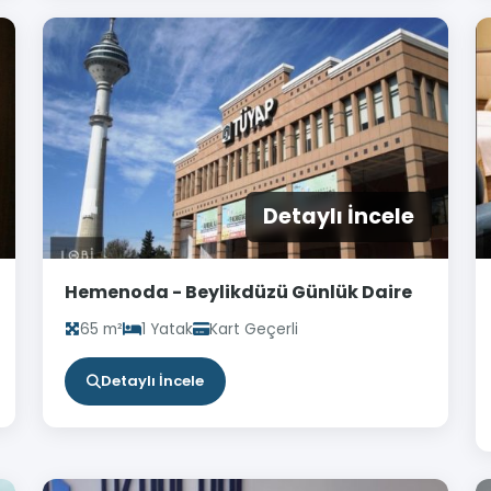
Detaylı İncele
Hemenoda - Beylikdüzü Günlük Daire
65 m²
1 Yatak
Kart Geçerli
Detaylı İncele