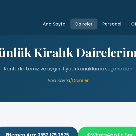
Ana Sayfa
Daireler
Personel
Of
ünlük Kiralık Dairelerim
Konforlu, temiz ve uygun fiyatlı konaklama seçenekleri
Ana Sayfa
/
Daireler
Hemen Ara: 0553 175 7575
WhatsApp ile Sor