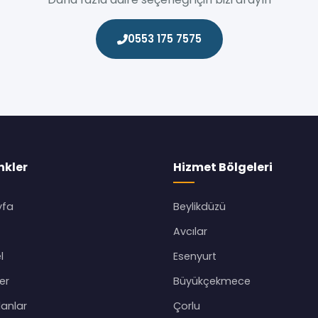
0553 175 7575
inkler
Hizmet Bölgeleri
yfa
Beylikdüzü
Avcılar
l
Esenyurt
er
Büyükçekmece
lanlar
Çorlu