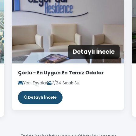
Detaylı İncele
Çorlu - En Uygun En Temiz Odalar
Yeni Eşyalar
7/24 Sıcak Su
Detaylı İncele
Daha fazla daire seçeneği için bizi arayın