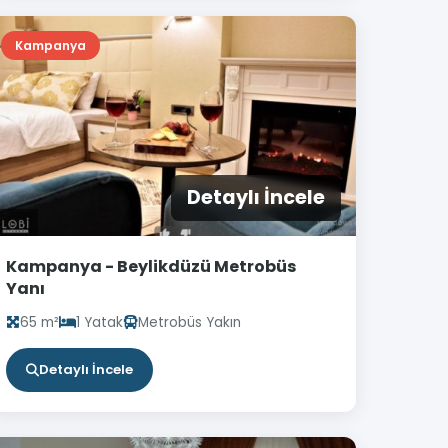
Kampanya
Detaylı İncele
Kampanya - Beylikdüzü Metrobüs
Yanı
65 m²
1 Yatak
Metrobüs Yakın
Detaylı İncele