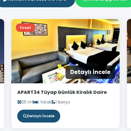
Fırsat
Detaylı İncele
APART34 Tüyap Günlük Kiralık Daire
65 m²
1 Yatak
1 Banyo
Detaylı İncele