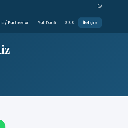
is / Partnerler
Yol Tarifi
S.S.S
İletişim
iz