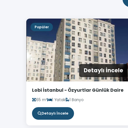
Popüler
Detaylı İncele
Lobi İstanbul - Özyurtlar Günlük Daire
65 m²
1 Yatak
1 Banyo
Detaylı İncele