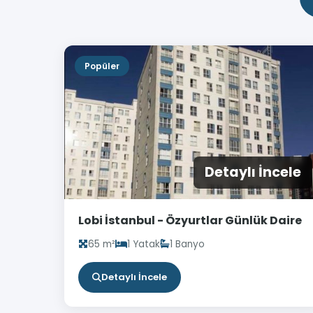
Popüler
Detaylı İncele
Lobi İstanbul - Özyurtlar Günlük Daire
65 m²
1 Yatak
1 Banyo
Detaylı İncele