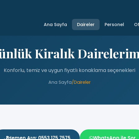
Ana Sayfa
Daireler
Personel
Of
ünlük Kiralık Dairelerim
Konforlu, temiz ve uygun fiyatlı konaklama seçenekleri
Ana Sayfa
/
Daireler
Hemen Ara: 0553 175 7575
WhatsApp ile Sor