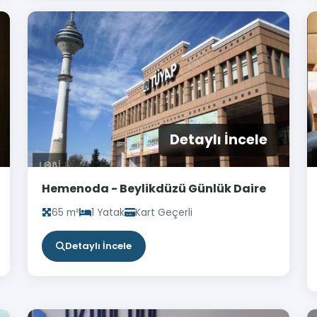
Detaylı İncele
Hemenoda - Beylikdüzü Günlük Daire
65 m²
1 Yatak
Kart Geçerli
Detaylı İncele