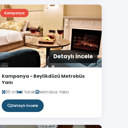
Kampanya
Detaylı İncele
Kampanya - Beylikdüzü Metrobüs
Yanı
65 m²
1 Yatak
Metrobüs Yakın
Detaylı İncele