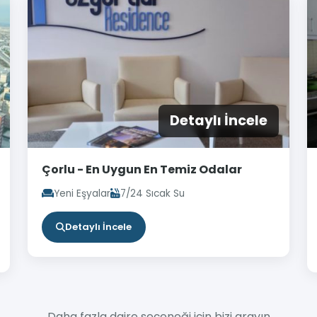
Detaylı İncele
Çorlu - En Uygun En Temiz Odalar
Yeni Eşyalar
7/24 Sıcak Su
Detaylı İncele
Daha fazla daire seçeneği için bizi arayın