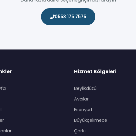
0553 175 7575
inkler
Hizmet Bölgeleri
yfa
Beylikdüzü
Avcılar
l
Esenyurt
er
Büyükçekmece
lanlar
Çorlu