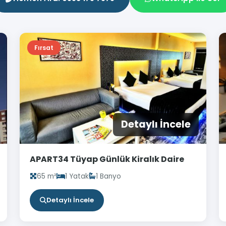
Fırsat
Detaylı İncele
APART34 Tüyap Günlük Kiralık Daire
65 m²
1 Yatak
1 Banyo
Detaylı İncele