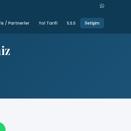
is / Partnerler
Yol Tarifi
S.S.S
İletişim
iz